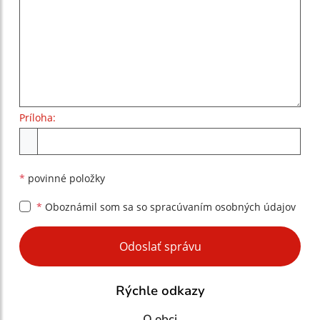
Príloha:
Príloha
*
povinné položky
*
Oboznámil som sa so
spracúvaním osobných údajov
Google reCaptcha Response
Odoslať správu
Rýchle odkazy
O obci