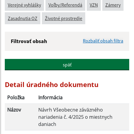
Verejné vyhlášky
Voľby/Referendá
VZN
Zámery
Zasadnutia OZ
Životné prostredie
Filtrovať obsah
Rozbaliť obsah filtra
Názov:
späť
Popis:
Detail úradného dokumentu
Dátum zverejnenia od:
Položka
Informácia
Názov
Návrh Všeobecne záväzného
Dátum zverejnenia do:
nariadenia č. 4/2025 o miestnych
daniach