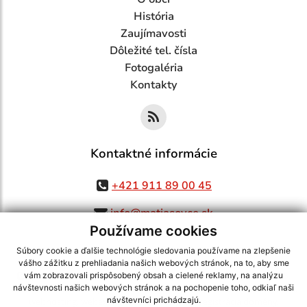
História
Zaujímavosti
Dôležité tel. čísla
Fotogaléria
Kontakty
Kontaktné informácie
+421 911 89 00 45
info@matiasovce.sk
Používame cookies
Súbory cookie a ďalšie technológie sledovania používame na zlepšenie
vášho zážitku z prehliadania našich webových stránok, na to, aby sme
využite možnosť získavania aktuálnych informácií s využitím RSS
,
vám zobrazovali prispôsobený obsah a cielené reklamy, na analýzu
CMS systém (redakčný) systém ECHELON 2,
Mapa stránok
,
web portál
,
návštevnosti našich webových stránok a na pochopenie toho, odkiaľ naši
návštevníci prichádzajú.
webhosting
,
webex.digital, s.r.o.
,
domény
,
registrácia domény
,